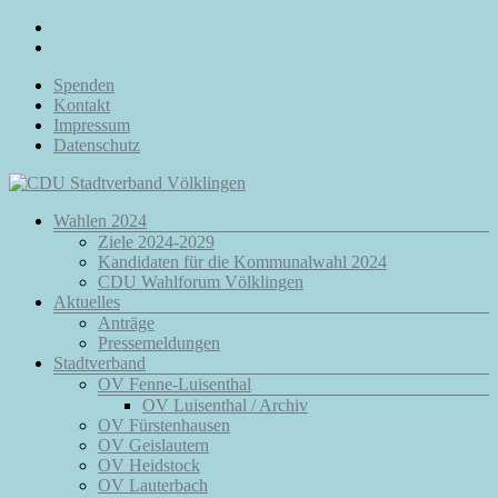
Zum
Inhalt
springen
Spenden
Kontakt
Impressum
Datenschutz
Menü
Wahlen 2024
CDU
Ziele 2024-2029
Stadtverband
Kandidaten für die Kommunalwahl 2024
Völklingen
CDU Wahlforum Völklingen
Aktuelles
Da.
Anträge
Für
Pressemeldungen
Euch.
Stadtverband
Für
OV Fenne-Luisenthal
Völklingen.
OV Luisenthal / Archiv
OV Fürstenhausen
OV Geislautern
OV Heidstock
OV Lauterbach