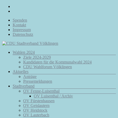
Zum
Inhalt
springen
Spenden
Kontakt
Impressum
Datenschutz
Menü
Wahlen 2024
CDU
Ziele 2024-2029
Stadtverband
Kandidaten für die Kommunalwahl 2024
Völklingen
CDU Wahlforum Völklingen
Aktuelles
Da.
Anträge
Für
Pressemeldungen
Euch.
Stadtverband
Für
OV Fenne-Luisenthal
Völklingen.
OV Luisenthal / Archiv
OV Fürstenhausen
OV Geislautern
OV Heidstock
OV Lauterbach