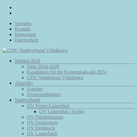
Zum
Inhalt
springen
Spenden
Kontakt
Impressum
Datenschutz
Menü
Wahlen 2024
CDU
Ziele 2024-2029
Stadtverband
Kandidaten für die Kommunalwahl 2024
Völklingen
CDU Wahlforum Völklingen
Aktuelles
Da.
Anträge
Für
Pressemeldungen
Euch.
Stadtverband
Für
OV Fenne-Luisenthal
Völklingen.
OV Luisenthal / Archiv
OV Fürstenhausen
OV Geislautern
OV Heidstock
OV Lauterbach