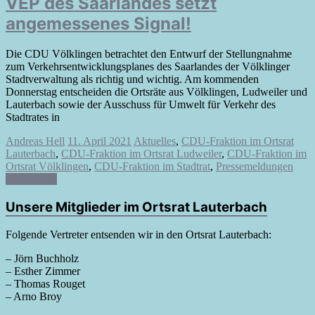
VEP des Saarlandes setzt
angemessenes Signal!
Die CDU Völklingen betrachtet den Entwurf der Stellungnahme
zum Verkehrsentwicklungsplanes des Saarlandes der Völklinger
Stadtverwaltung als richtig und wichtig. Am kommenden
Donnerstag entscheiden die Ortsräte aus Völklingen, Ludweiler und
Lauterbach sowie der Ausschuss für Umwelt für Verkehr des
Stadtrates in
Andreas Hell
11. April 2021
Aktuelles
,
CDU-Fraktion im Ortsrat
Lauterbach
,
CDU-Fraktion im Ortsrat Ludweiler
,
CDU-Fraktion im
Ortsrat Völklingen
,
CDU-Fraktion im Stadtrat
,
Pressemeldungen
Weiterlesen
Unsere Mitglieder im Ortsrat Lauterbach
Folgende Vertreter entsenden wir in den Ortsrat Lauterbach:
– Jörn Buchholz
– Esther Zimmer
– Thomas Rouget
– Arno Broy