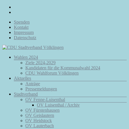
Zum
Inhalt
springen
Spenden
Kontakt
Impressum
Datenschutz
Menü
Wahlen 2024
CDU
Ziele 2024-2029
Stadtverband
Kandidaten für die Kommunalwahl 2024
Völklingen
CDU Wahlforum Völklingen
Aktuelles
Da.
Anträge
Für
Pressemeldungen
Euch.
Stadtverband
Für
OV Fenne-Luisenthal
Völklingen.
OV Luisenthal / Archiv
OV Fürstenhausen
OV Geislautern
OV Heidstock
OV Lauterbach