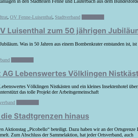
rtanlagen in den Stadtteilen Fenne und Lauterbach aus dem Bundesfö
trat
,
OV Fenne-Luisenthal
,
Stadtverband
Weiterlesen
SV Luisenthal zum 50 jährigen Jubiläu
biläum. Was in 50 Jahren aus einem Bombenkrater entstanden ist, ist 
rband
Weiterlesen
t AG Lebenswertes Völklingen Nistkäs
ebenswertes Völklingen Nistkästen und ein kleines Insektenhotel üb
rstützt das tolle Projekt der Arbeitsgemeinschaft
tverband
Weiterlesen
die Stadtgrenzen hinaus
Aktionstag „Picobello“ beteiligt. Dazu haben wir an der Ortsgrenze 
melt. Zum Abschluss der Sammelaktion, hat jeder Ortsverband, auch