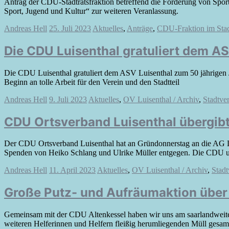
Antrag der CDU-Stadtratsfraktion betreffend die Förderung von Spo
Sport, Jugend und Kultur“ zur weiteren Veranlassung.
Andreas Hell
25. Juli 2023
Aktuelles
,
Anträge
,
CDU-Fraktion im Stad
Die CDU Luisenthal gratuliert dem A
Die CDU Luisenthal gratuliert dem ASV Luisenthal zum 50 jährigen Ju
Beginn an tolle Arbeit für den Verein und den Stadtteil
Andreas Hell
9. Juli 2023
Aktuelles
,
OV Luisenthal / Archiv
,
Stadtve
CDU Ortsverband Luisenthal übergib
Der CDU Ortsverband Luisenthal hat an Gründonnerstag an die AG L
Spenden von Heiko Schlang und Ulrike Müller entgegen. Die CDU unte
Andreas Hell
11. April 2023
Aktuelles
,
OV Luisenthal / Archiv
,
Stad
Große Putz- und Aufräumaktion über 
Gemeinsam mit der CDU Altenkessel haben wir uns am saarlandweiten 
weiteren Helferinnen und Helfern fleißig herumliegenden Müll gesam