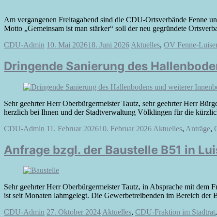
Am vergangenen Freitagabend sind die CDU-Ortsverbände Fenne und L
Motto „Gemeinsam ist man stärker“ soll der neu gegründete Ortsver
CDU-Admin
10. Mai 2026
18. Juni 2026
Aktuelles
,
OV Fenne-Luisen
Dringende Sanierung des Hallenboden
Sehr geehrter Herr Oberbürgermeister Tautz, sehr geehrter Herr Bü
herzlich bei Ihnen und der Stadtverwaltung Völklingen für die kürzl
CDU-Admin
11. Februar 2026
10. Februar 2026
Aktuelles
,
Anträge
,
Anfrage bzgl. der Baustelle B51 in Lu
Sehr geehrter Herr Oberbürgermeister Tautz, in Absprache mit dem Fr
ist seit Monaten lahmgelegt. Die Gewerbetreibenden im Bereich der B
CDU-Admin
27. Oktober 2024
Aktuelles
,
CDU-Fraktion im Stadtrat