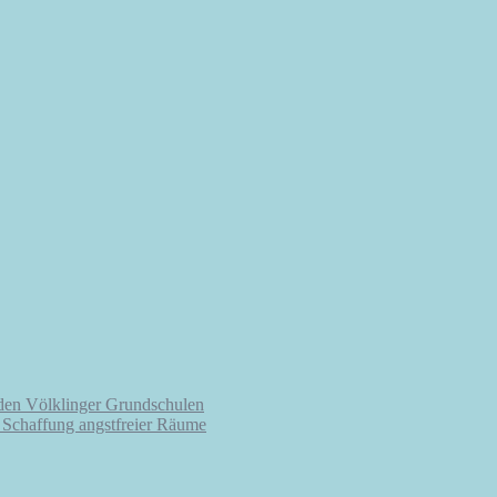
 den Völklinger Grundschulen
r Schaffung angstfreier Räume