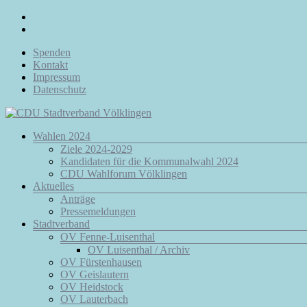
Zum
Inhalt
springen
Spenden
Kontakt
Impressum
Datenschutz
Menü
Wahlen 2024
CDU
Ziele 2024-2029
Stadtverband
Kandidaten für die Kommunalwahl 2024
Völklingen
CDU Wahlforum Völklingen
Aktuelles
Da.
Anträge
Für
Pressemeldungen
Euch.
Stadtverband
Für
OV Fenne-Luisenthal
Völklingen.
OV Luisenthal / Archiv
OV Fürstenhausen
OV Geislautern
OV Heidstock
OV Lauterbach