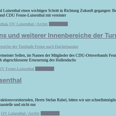
uisenthal einen wichtigen Schritt in Richtung Zukunft gegangen: Bei
band CDU Fenne-Luisenthal mit vereinter
thal
,
OV Luisenthal / Archiv
Weiterlesen
s und weiterer Innenbereiche der Tur
rgermeister Sellen, im Namen der Mitglieder des CDU-Ortsverbands Fen
ich abgeschlossene Erneuerung des Hallendachs
OV Fenne-Luisenthal
Weiterlesen
isenthal
aktionsvorsitzenden, Herrn Stefan Rabel, bitten wir um schnellstmöglic
austelle und nicht nur
,
OV Luisenthal / Archiv
Weiterlesen