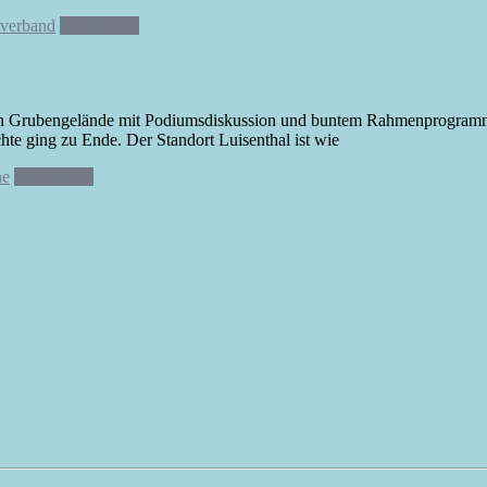
tverband
Weiterlesen
en Grubengelände mit Podiumsdiskussion und buntem Rahmenprogramm Z
te ging zu Ende. Der Standort Luisenthal ist wie
ne
Weiterlesen