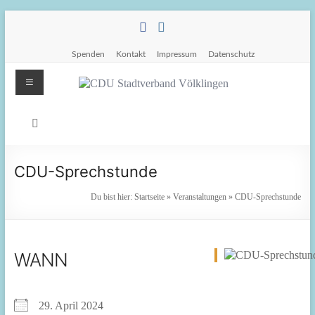
Zum
Inhalt
springen
Spenden
Kontakt
Impressum
Datenschutz
Menü
CDU
Stadtverband
Völklingen
CDU-Sprechstunde
Da.
Du bist hier:
Startseite
»
Veranstaltungen
»
CDU-Sprechstunde
Für
Euch.
Für
WANN
Völklingen.
29. April 2024