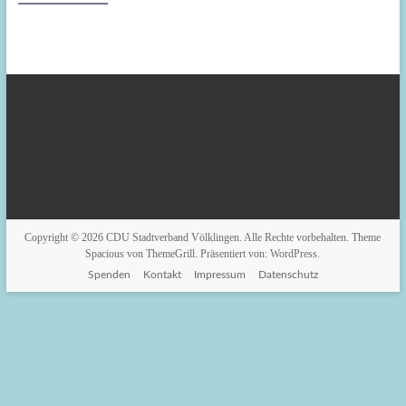
Copyright © 2026
CDU Stadtverband Völklingen
. Alle Rechte vorbehalten. Theme
Spacious
von ThemeGrill. Präsentiert von:
WordPress
.
Spenden
Kontakt
Impressum
Datenschutz