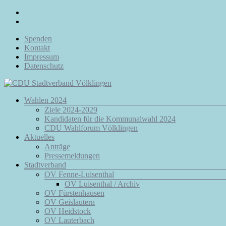
Zum
Inhalt
springen
Spenden
Kontakt
Impressum
Datenschutz
Menü
Wahlen 2024
CDU
Ziele 2024-2029
Stadtverband
Kandidaten für die Kommunalwahl 2024
Völklingen
CDU Wahlforum Völklingen
Aktuelles
Da.
Anträge
Für
Pressemeldungen
Euch.
Stadtverband
Für
OV Fenne-Luisenthal
Völklingen.
OV Luisenthal / Archiv
OV Fürstenhausen
OV Geislautern
OV Heidstock
OV Lauterbach