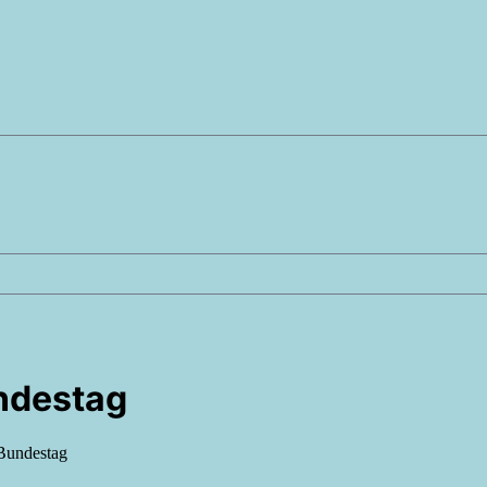
ndestag
Bundestag