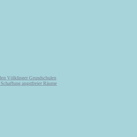
 den Völklinger Grundschulen
r Schaffung angstfreier Räume