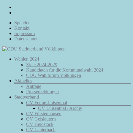
Zum
Inhalt
springen
Spenden
Kontakt
Impressum
Datenschutz
Menü
Wahlen 2024
CDU
Ziele 2024-2029
Stadtverband
Kandidaten für die Kommunalwahl 2024
Völklingen
CDU Wahlforum Völklingen
Aktuelles
Da.
Anträge
Für
Pressemeldungen
Euch.
Stadtverband
Für
OV Fenne-Luisenthal
Völklingen.
OV Luisenthal / Archiv
OV Fürstenhausen
OV Geislautern
OV Heidstock
OV Lauterbach