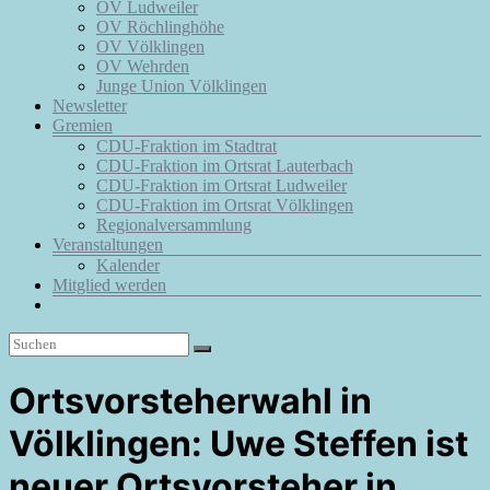
OV Ludweiler
OV Röchlinghöhe
OV Völklingen
OV Wehrden
Junge Union Völklingen
Newsletter
Gremien
CDU-Fraktion im Stadtrat
CDU-Fraktion im Ortsrat Lauterbach
CDU-Fraktion im Ortsrat Ludweiler
CDU-Fraktion im Ortsrat Völklingen
Regionalversammlung
Veranstaltungen
Kalender
Mitglied werden
Ortsvorsteherwahl in
Völklingen: Uwe Steffen ist
neuer Ortsvorsteher in