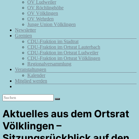
OV Ludweiler
OV Röchlinghöhe
OV Völklingen
OV Wehrden
Junge Union Völklingen
Newsletter
Gremien
CDU-Fraktion im Stadtrat
CDU-Fraktion im Ortsrat Lauterbach
CDU-Fraktion im Ortsrat Ludweiler
CDU-Fraktion im Ortsrat Völklingen
Regionalversammlung
Veranstaltungen
Kalender
Mitglied werden
Aktuelles aus dem Ortsrat
Völklingen –
Sitzungsrückblick auf den