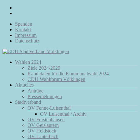
Zum
Inhalt
springen
Spenden
Kontakt
Impressum
Datenschutz
Menü
Wahlen 2024
CDU
Ziele 2024-2029
Stadtverband
Kandidaten für die Kommunalwahl 2024
Völklingen
CDU Wahlforum Völklingen
Aktuelles
Da.
Anträge
Für
Pressemeldungen
Euch.
Stadtverband
Für
OV Fenne-Luisenthal
Völklingen.
OV Luisenthal / Archiv
OV Fürstenhausen
OV Geislautern
OV Heidstock
OV Lauterbach