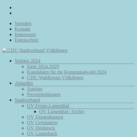
Zum
Inhalt
springen
Spenden
Kontakt
Impressum
Datenschutz
Menü
Wahlen 2024
CDU
Ziele 2024-2029
Stadtverband
Kandidaten für die Kommunalwahl 2024
Völklingen
CDU Wahlforum Völklingen
Aktuelles
Da.
Anträge
Für
Pressemeldungen
Euch.
Stadtverband
Für
OV Fenne-Luisenthal
Völklingen.
OV Luisenthal / Archiv
OV Fürstenhausen
OV Geislautern
OV Heidstock
OV Lauterbach