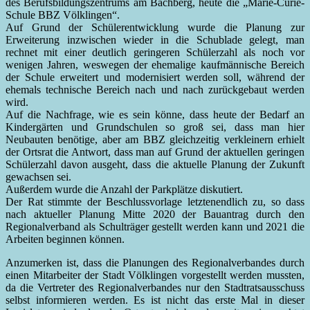
des Berufsbildungszentrums am Bachberg, heute die „Marie-Curie-
Schule BBZ Völklingen“.
Auf Grund der Schülerentwicklung wurde die Planung zur
Erweiterung inzwischen wieder in die Schublade gelegt, man
rechnet mit einer deutlich geringeren Schülerzahl als noch vor
wenigen Jahren, weswegen der ehemalige kaufmännische Bereich
der Schule erweitert und modernisiert werden soll, während der
ehemals technische Bereich nach und nach zurückgebaut werden
wird.
Auf die Nachfrage, wie es sein könne, dass heute der Bedarf an
Kindergärten und Grundschulen so groß sei, dass man hier
Neubauten benötige, aber am BBZ gleichzeitig verkleinern erhielt
der Ortsrat die Antwort, dass man auf Grund der aktuellen geringen
Schülerzahl davon ausgeht, dass die aktuelle Planung der Zukunft
gewachsen sei.
Außerdem wurde die Anzahl der Parkplätze diskutiert.
Der Rat stimmte der Beschlussvorlage letztenendlich zu, so dass
nach aktueller Planung Mitte 2020 der Bauantrag durch den
Regionalverband als Schulträger gestellt werden kann und 2021 die
Arbeiten beginnen können.
Anzumerken ist, dass die Planungen des Regionalverbandes durch
einen Mitarbeiter der Stadt Völklingen vorgestellt werden mussten,
da die Vertreter des Regionalverbandes nur den Stadtratsausschuss
selbst informieren werden. Es ist nicht das erste Mal in dieser