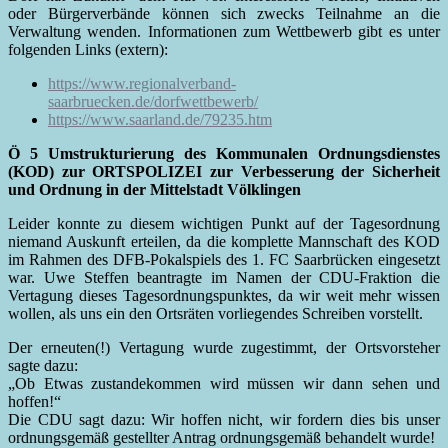
oder Bürgerverbände können sich zwecks Teilnahme an die
Verwaltung wenden. Informationen zum Wettbewerb gibt es unter
folgenden Links (extern):
https://www.regionalverband-
saarbruecken.de/dorfwettbewerb/
https://www.saarland.de/79235.htm
Ö 5 Umstrukturierung des Kommunalen Ordnungsdienstes
(KOD) zur ORTSPOLIZEI zur Verbesserung der Sicherheit
und Ordnung in der Mittelstadt Völklingen
Leider konnte zu diesem wichtigen Punkt auf der Tagesordnung
niemand Auskunft erteilen, da die komplette Mannschaft des KOD
im Rahmen des DFB-Pokalspiels des 1. FC Saarbrücken eingesetzt
war. Uwe Steffen beantragte im Namen der CDU-Fraktion die
Vertagung dieses Tagesordnungspunktes, da wir weit mehr wissen
wollen, als uns ein den Ortsräten vorliegendes Schreiben vorstellt.
Der erneuten(!) Vertagung wurde zugestimmt, der Ortsvorsteher
sagte dazu:
„Ob Etwas zustandekommen wird müssen wir dann sehen und
hoffen!“
Die CDU sagt dazu: Wir hoffen nicht, wir fordern dies bis unser
ordnungsgemäß gestellter Antrag ordnungsgemäß behandelt wurde!