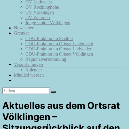
OV Ludweiler
OV Röchlinghöhe
OV Völklingen
OV Wehrden
Junge Union Völklingen
Newsletter
Gremien
CDU-Fraktion im Stadtrat
CDU-Fraktion im Ortsrat Lauterbach
CDU-Fraktion im Ortsrat Ludweiler
CDU-Fraktion im Ortsrat Völklingen
Regionalversammlung
Veranstaltungen
Kalender
Mitglied werden
Aktuelles aus dem Ortsrat
Völklingen –
Sitzungsrückblick auf den