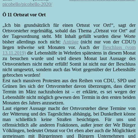
picobello/picobello-2020/
Ö 11 Ortsrat vor Ort
„Ich bin grundsätzlich für einen Ortsrat vor Ort!“, sagt der
Ortsvorsteher regelmäßig, sobald das Thema „Ortsrat vor Ort“ auf
der Tagesordnung steht. Mit Inhalt gefüllt wurden diese Worte
bisher allerdings noch nicht:
Anträge
(nicht nur von der CDU!)
liegen teilweise seit Monaten vor. Auch der
Beschluss (vom
13.11.2019)
die Lebenshilfe in Wehrden spätestens in diesem Monat
zu besuchen wurde und wird diesen Monat laut Aussage des
Ortsvorstehers nicht mehr erfüllt! Somit ist nicht nur der Beschluss
nicht umgesetzt, sondern auch das Wort gegenüber der Lebenshilfe
gebrochen worden!
Erst nach massiven Protesten aus den Reihen von CDU, SPD und
Grünen lies sich der Ortsvorsteher davon überzeugen, dass dieser
Termin im März nachzuholen ist – er erklärte, es sei wegen der
Lebenshilfe nicht möglich gewesen den Termin in den ersten beiden
Monaten des Jahres anzusetzen.
Laut eigener Aussage macht der Ortsvorsteher diese Termine von
der Witterung und des Tageslichtes abhängig, bei Dunkelheit könne
man schließlich keine Straßen besichtigen. Für uns und
offensichtlich alle anderen Fraktionen, außer jener der Wir Bürger
Völklingen, bedeutet Ortsrat vor Ort eben aber auch die Möglichkeit
gemeinsam mit Bürgerinnen und Bürgern Unternehmen und