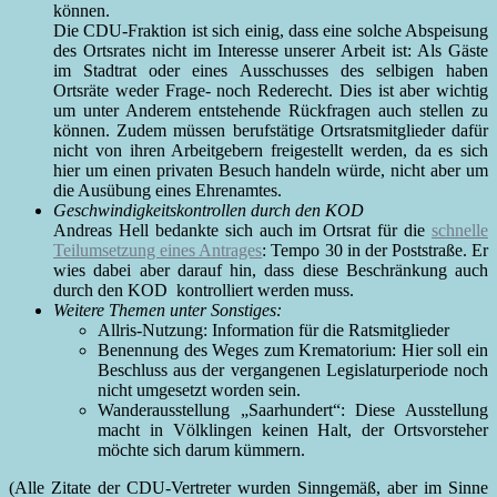
können.
Die CDU-Fraktion ist sich einig, dass eine solche Abspeisung
des Ortsrates nicht im Interesse unserer Arbeit ist: Als Gäste
im Stadtrat oder eines Ausschusses des selbigen haben
Ortsräte weder Frage- noch Rederecht. Dies ist aber wichtig
um unter Anderem entstehende Rückfragen auch stellen zu
können. Zudem müssen berufstätige Ortsratsmitglieder dafür
nicht von ihren Arbeitgebern freigestellt werden, da es sich
hier um einen privaten Besuch handeln würde, nicht aber um
die Ausübung eines Ehrenamtes.
Geschwindigkeitskontrollen durch den KOD
Andreas Hell bedankte sich auch im Ortsrat für die
schnelle
Teilumsetzung eines Antrages
: Tempo 30 in der Poststraße. Er
wies dabei aber darauf hin, dass diese Beschränkung auch
durch den KOD kontrolliert werden muss.
Weitere Themen unter Sonstiges:
Allris-Nutzung: Information für die Ratsmitglieder
Benennung des Weges zum Krematorium: Hier soll ein
Beschluss aus der vergangenen Legislaturperiode noch
nicht umgesetzt worden sein.
Wanderausstellung „Saarhundert“: Diese Ausstellung
macht in Völklingen keinen Halt, der Ortsvorsteher
möchte sich darum kümmern.
(Alle Zitate der CDU-Vertreter wurden Sinngemäß, aber im Sinne