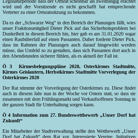
Legislaturperiode dass der Ortsrat scheinbar als zweitrangig erachtet
wird und der Vorsitzende es nicht geschafft hat entsprechende
Vertreter zu einer Ortsratssitzung zu bekommen.
Da es der „Schwarze Weg“ in den Bereich der Planungen fällt, wies
unser Fraktionsmitglied Dieter Pick auf das Sicherheitsproblem bei
Dunkelheit in diesem Bereich hin, hier gab es am 31.01.2020 sogar
einen Raubüberfall auf einen Passanten. Daher forderte Dieter Pick,
dass im Rahmen der Planungen auch darauf hingewirkt werden
müsse, das Umfeld so zu gestalten, dass sich Passanten dort auch in
den Abendstunden sicherer fühlen, als es aktuell der Fall ist.
Ö 3 Kirmesbelegungspläne 2020, Osterkirmes Stadtmitte,
Kirmes Geislautern, Herbstkirmes Stadtmitte Vorverlegung der
Osterkirmes 2020
Der Rat stimmte der Vorverlegung der Osterkirmes zu. Diese findet
auch in diesem Jahr nun in der Woche vor Ostern statt, so dass sie
zusammen mit dem Frühlingsmarkt und Verkaufsoffenen Sonntag in
der ganzen Stadt für Unterhaltung sorgen kann.
Ö 4 Information zum 27. Bundeswettbewerb „Unser Dorf hat
Zukunft“
Ein Mitarbeiter der Stadtverwaltung stellte den Wettbewerb „Unser
Dorf hat Zukunft“ dem Rat vor. Interessierte Vereine, Initiativen