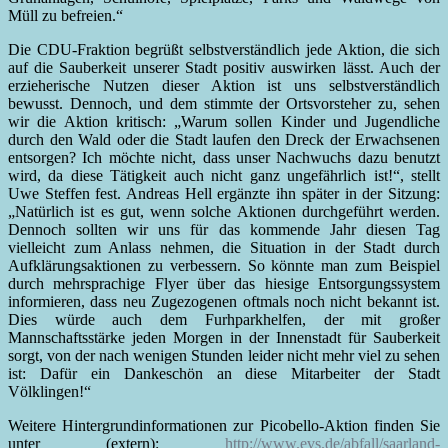
Müll zu befreien.“
Die CDU-Fraktion begrüßt selbstverständlich jede Aktion, die sich
auf die Sauberkeit unserer Stadt positiv auswirken lässt. Auch der
erzieherische Nutzen dieser Aktion ist uns selbstverständlich
bewusst. Dennoch, und dem stimmte der Ortsvorsteher zu, sehen
wir die Aktion kritisch: „Warum sollen Kinder und Jugendliche
durch den Wald oder die Stadt laufen den Dreck der Erwachsenen
entsorgen? Ich möchte nicht, dass unser Nachwuchs dazu benutzt
wird, da diese Tätigkeit auch nicht ganz ungefährlich ist!“, stellt
Uwe Steffen fest. Andreas Hell ergänzte ihn später in der Sitzung:
„Natürlich ist es gut, wenn solche Aktionen durchgeführt werden.
Dennoch sollten wir uns für das kommende Jahr diesen Tag
vielleicht zum Anlass nehmen, die Situation in der Stadt durch
Aufklärungsaktionen zu verbessern. So könnte man zum Beispiel
durch mehrsprachige Flyer über das hiesige Entsorgungssystem
informieren, dass neu Zugezogenen oftmals noch nicht bekannt ist.
Dies würde auch dem Furhparkhelfen, der mit großer
Mannschaftsstärke jeden Morgen in der Innenstadt für Sauberkeit
sorgt, von der nach wenigen Stunden leider nicht mehr viel zu sehen
ist: Dafür ein Dankeschön an diese Mitarbeiter der Stadt
Völklingen!“
Weitere Hintergrundinformationen zur Picobello-Aktion finden Sie
unter (extern):
http://www.evs.de/abfall/saarland-