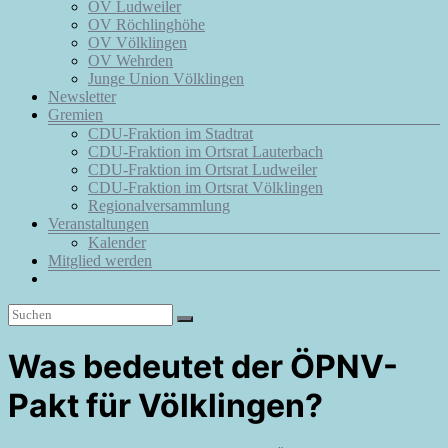
OV Ludweiler
OV Röchlinghöhe
OV Völklingen
OV Wehrden
Junge Union Völklingen
Newsletter
Gremien
CDU-Fraktion im Stadtrat
CDU-Fraktion im Ortsrat Lauterbach
CDU-Fraktion im Ortsrat Ludweiler
CDU-Fraktion im Ortsrat Völklingen
Regionalversammlung
Veranstaltungen
Kalender
Mitglied werden
Was bedeutet der ÖPNV-
Pakt für Völklingen?