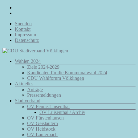
Zum
Inhalt
springen
Spenden
Kontakt
Impressum
Datenschutz
Menü
Wahlen 2024
CDU
Ziele 2024-2029
Stadtverband
Kandidaten für die Kommunalwahl 2024
Völklingen
CDU Wahlforum Völklingen
Aktuelles
Da.
Anträge
Für
Pressemeldungen
Euch.
Stadtverband
Für
OV Fenne-Luisenthal
Völklingen.
OV Luisenthal / Archiv
OV Fürstenhausen
OV Geislautern
OV Heidstock
OV Lauterbach