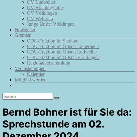
OV Ludweiler
OV Röchlinghöhe
OV Völklingen
OV Wehrden
Junge Union Völklingen
Newsletter
Gremien
CDU-Fraktion im Stadtrat
CDU-Fraktion im Ortsrat Lauterbach
CDU-Fraktion im Ortsrat Ludweiler
CDU-Fraktion im Ortsrat Völklingen
Regionalversammlung
Veranstaltungen
Kalender
Mitglied werden
Bernd Bohner ist für Sie da:
Sprechstunde am 02.
Dezember 2024