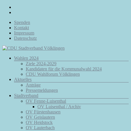
Zum
Inhalt
springen
Spenden
Kontakt
Impressum
Datenschutz
Menü
Wahlen 2024
CDU
Ziele 2024-2029
Stadtverband
Kandidaten für die Kommunalwahl 2024
Völklingen
CDU Wahlforum Völklingen
Aktuelles
Da.
Anträge
Für
Pressemeldungen
Euch.
Stadtverband
Für
OV Fenne-Luisenthal
Völklingen.
OV Luisenthal / Archiv
OV Fürstenhausen
OV Geislautern
OV Heidstock
OV Lauterbach