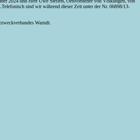
mber 2024 und Herr Uwe Steffen, Ortsvorsteher von Völklingen, von
Telefonisch sind wir während dieser Zeit unter der Nr. 06898/13-
serzweckverbandes Warndt.