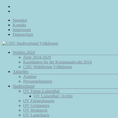
Zum
Inhalt
springen
Spenden
Kontakt
Impressum
Datenschutz
Menü
Wahlen 2024
CDU
Ziele 2024-2029
Stadtverband
Kandidaten für die Kommunalwahl 2024
Völklingen
CDU Wahlforum Völklingen
Aktuelles
Da.
Anträge
Für
Pressemeldungen
Euch.
Stadtverband
Für
OV Fenne-Luisenthal
Völklingen.
OV Luisenthal / Archiv
OV Fürstenhausen
OV Geislautern
OV Heidstock
OV Lauterbach