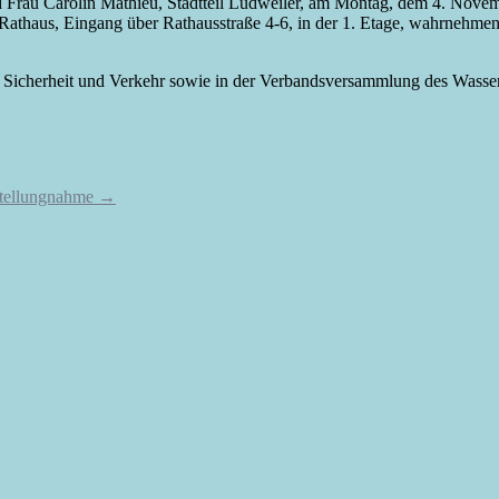
d Frau Carolin Mathieu, Stadtteil Ludweiler, am Montag, dem 4. Nove
athaus, Eingang über Rathausstraße 4-6, in der 1. Etage, wahrnehmen.
ng, Sicherheit und Verkehr sowie in der Verbandsversammlung des Was
 Stellungnahme
→