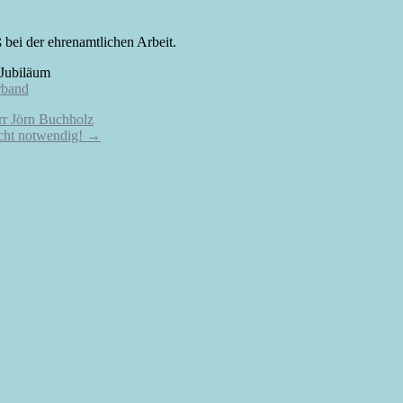
bei der ehrenamtlichen Arbeit.
 Jubiläum
rband
rr Jörn Buchholz
icht notwendig!
→