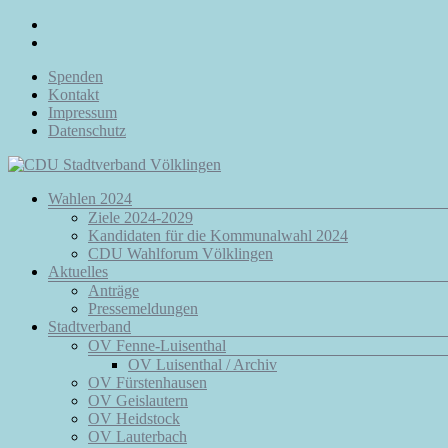
Zum
Inhalt
springen
Spenden
Kontakt
Impressum
Datenschutz
Menü
Wahlen 2024
CDU
Ziele 2024-2029
Stadtverband
Kandidaten für die Kommunalwahl 2024
Völklingen
CDU Wahlforum Völklingen
Aktuelles
Da.
Anträge
Für
Pressemeldungen
Euch.
Stadtverband
Für
OV Fenne-Luisenthal
Völklingen.
OV Luisenthal / Archiv
OV Fürstenhausen
OV Geislautern
OV Heidstock
OV Lauterbach