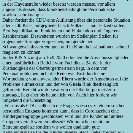
in der Haydnstraße wieder besetzt werden musste, vor allem
angesichts dessen, dass krankheitsbedingt die Personaldecke
sowieso sehr knapp ist.
Daher fordert die CDU eine Auflistung über die personelle Situation
aller städt. Kitas, aufgegliedert nach Vollzeit – und Teilzeitkräften,
Berufsqualifikation, Funktionen und Fluktuation und längerem
Krankenstand. Desweiteren wurden im Stellenplan Stellen für
sogenannte Springer vorgesehen, um gerade bei
Schwangerschaftsvertretungen und in Krankheitssituationen schnell
reagieren zu können.
In der KJS Sitzung am 16.9.2020 erhielten die Ausschussmitglieder
einen ausführlichen Bericht vom Fachdienst 24, der in der
Zuständigkeit der Oberbürgermeisterin liegt, in dem von
Personalproblemen nicht die Rede war. Erst durch eine
Wortmeldung von anwesenden Eltern wurde der Ausschuss auf die
Probleme aufmerksam und der von Gisela Rink diesbezüglich
geforderte Bericht wurde zwar von der Oberbürgermeisterin
zugesagt, liegt aber bis heute nicht vor. Auch hier fordern wir
umgehend die Umsetzung.
„Für uns als CDU stellt sich die Frage, wieso es zu einem solchen
personellen Engpass kommen kann, dass in Coronazeiten eine
Kindergartengruppe geschlossen wird und die Kinder auf andere
Gruppen verteilt werden müssen? Wir brauchen nicht nur
Betreuungsplätze sondern wir wollen qualitativ gute
Betreuungsplätze für die Kinder unserer Stadt. Daher fordern wir