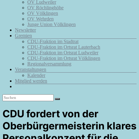
OV Ludweiler
OV Röchlinghöhe
OV Völklingen
OV Wehrden
Junge Union Völklingen
Newsletter
Gremien
CDU-Fraktion im Stadtrat
CDU-Fraktion im Ortsrat Lauterbach
CDU-Fraktion im Ortsrat Ludweiler
CDU-Fraktion im Ortsrat Völklingen
Regionalversammlung
Veranstaltungen
Kalender
Mitglied werden
CDU fordert von der
Oberbürgermeisterin klares
Personalkonzept für die