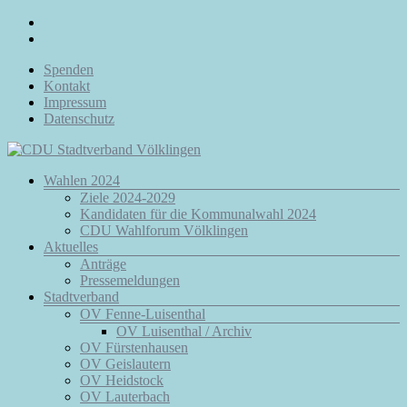
Zum
Inhalt
springen
Spenden
Kontakt
Impressum
Datenschutz
Menü
Wahlen 2024
CDU
Ziele 2024-2029
Stadtverband
Kandidaten für die Kommunalwahl 2024
Völklingen
CDU Wahlforum Völklingen
Aktuelles
Da.
Anträge
Für
Pressemeldungen
Euch.
Stadtverband
Für
OV Fenne-Luisenthal
Völklingen.
OV Luisenthal / Archiv
OV Fürstenhausen
OV Geislautern
OV Heidstock
OV Lauterbach