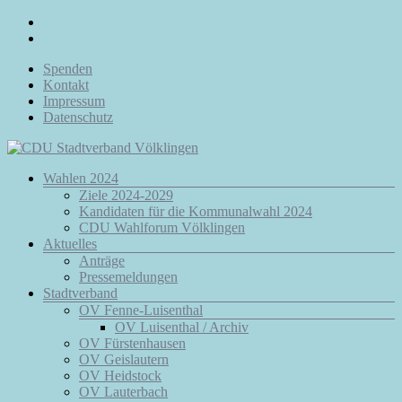
Zum
Inhalt
springen
Spenden
Kontakt
Impressum
Datenschutz
Menü
Wahlen 2024
CDU
Ziele 2024-2029
Stadtverband
Kandidaten für die Kommunalwahl 2024
Völklingen
CDU Wahlforum Völklingen
Aktuelles
Da.
Anträge
Für
Pressemeldungen
Euch.
Stadtverband
Für
OV Fenne-Luisenthal
Völklingen.
OV Luisenthal / Archiv
OV Fürstenhausen
OV Geislautern
OV Heidstock
OV Lauterbach