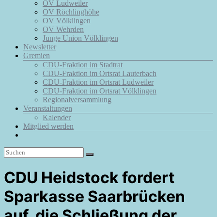
OV Ludweiler
OV Röchlinghöhe
OV Völklingen
OV Wehrden
Junge Union Völklingen
Newsletter
Gremien
CDU-Fraktion im Stadtrat
CDU-Fraktion im Ortsrat Lauterbach
CDU-Fraktion im Ortsrat Ludweiler
CDU-Fraktion im Ortsrat Völklingen
Regionalversammlung
Veranstaltungen
Kalender
Mitglied werden
CDU Heidstock fordert
Sparkasse Saarbrücken
auf, die Schließung der