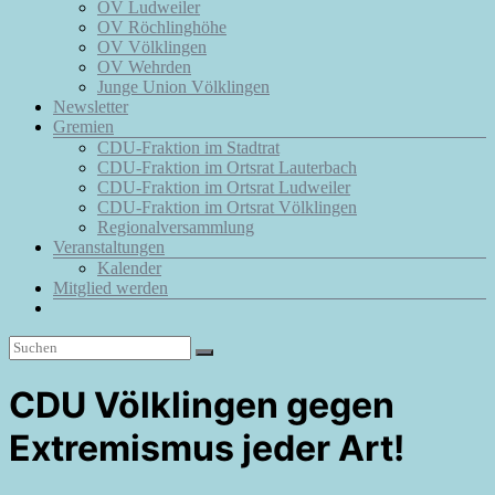
OV Ludweiler
OV Röchlinghöhe
OV Völklingen
OV Wehrden
Junge Union Völklingen
Newsletter
Gremien
CDU-Fraktion im Stadtrat
CDU-Fraktion im Ortsrat Lauterbach
CDU-Fraktion im Ortsrat Ludweiler
CDU-Fraktion im Ortsrat Völklingen
Regionalversammlung
Veranstaltungen
Kalender
Mitglied werden
CDU Völklingen gegen
Extremismus jeder Art!