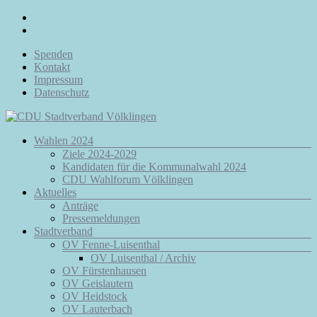
Zum
Inhalt
springen
Spenden
Kontakt
Impressum
Datenschutz
Menü
Wahlen 2024
CDU
Ziele 2024-2029
Stadtverband
Kandidaten für die Kommunalwahl 2024
Völklingen
CDU Wahlforum Völklingen
Aktuelles
Da.
Anträge
Für
Pressemeldungen
Euch.
Stadtverband
Für
OV Fenne-Luisenthal
Völklingen.
OV Luisenthal / Archiv
OV Fürstenhausen
OV Geislautern
OV Heidstock
OV Lauterbach