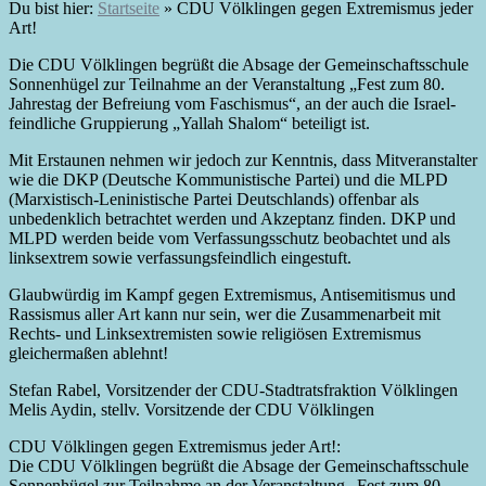
Du bist hier:
Startseite
»
CDU Völklingen gegen Extremismus jeder
Art!
Die CDU Völklingen begrüßt die Absage der Gemeinschaftsschule
Sonnenhügel zur Teilnahme an der Veranstaltung „Fest zum 80.
Jahrestag der Befreiung vom Faschismus“, an der auch die Israel-
feindliche Gruppierung „Yallah Shalom“ beteiligt ist.
Mit Erstaunen nehmen wir jedoch zur Kenntnis, dass Mitveranstalter
wie die DKP (Deutsche Kommunistische Partei) und die MLPD
(Marxistisch-Leninistische Partei Deutschlands) offenbar als
unbedenklich betrachtet werden und Akzeptanz finden. DKP und
MLPD werden beide vom Verfassungsschutz beobachtet und als
linksextrem sowie verfassungsfeindlich eingestuft.
Glaubwürdig im Kampf gegen Extremismus, Antisemitismus und
Rassismus aller Art kann nur sein, wer die Zusammenarbeit mit
Rechts- und Linksextremisten sowie religiösen Extremismus
gleichermaßen ablehnt!
Stefan Rabel, Vorsitzender der CDU-Stadtratsfraktion Völklingen
Melis Aydin, stellv. Vorsitzende der CDU Völklingen
CDU Völklingen gegen Extremismus jeder Art!:
Die CDU Völklingen begrüßt die Absage der Gemeinschaftsschule
Sonnenhügel zur Teilnahme an der Veranstaltung „Fest zum 80.