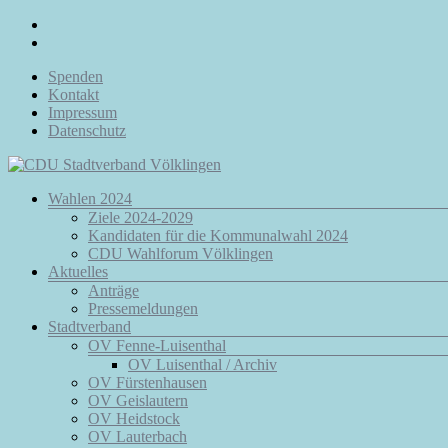
Zum
Inhalt
springen
Spenden
Kontakt
Impressum
Datenschutz
Menü
Wahlen 2024
CDU
Ziele 2024-2029
Stadtverband
Kandidaten für die Kommunalwahl 2024
Völklingen
CDU Wahlforum Völklingen
Aktuelles
Da.
Anträge
Für
Pressemeldungen
Euch.
Stadtverband
Für
OV Fenne-Luisenthal
Völklingen.
OV Luisenthal / Archiv
OV Fürstenhausen
OV Geislautern
OV Heidstock
OV Lauterbach