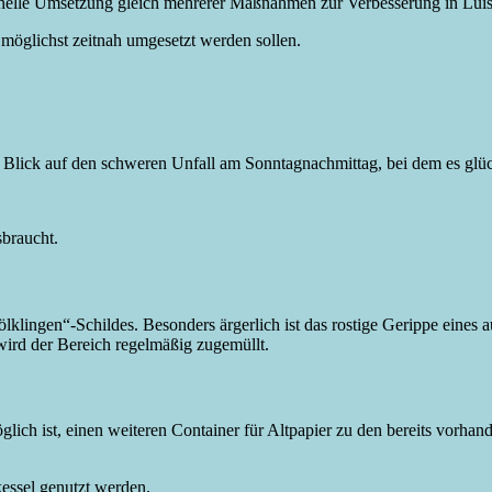
nelle Umsetzung gleich mehrerer Maßnahmen zur Verbesserung in Luis
 möglichst zeitnah umgesetzt werden sollen.
mit Blick auf den schweren Unfall am Sonntagnachmittag, bei dem es glü
sbraucht.
lingen“-Schildes. Besonders ärgerlich ist das rostige Gerippe eines 
wird der Bereich regelmäßig zugemüllt.
glich ist, einen weiteren Container für Altpapier zu den bereits vorh
essel genutzt werden.