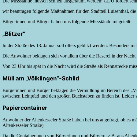
Die Missstände müssen schnell ausgeräumt werden: CDU fordert sch
wir beantragen folgende Maßnahmen für den Stadtteil Luisenthal, die
Bürgerinnen und Bürger haben uns folgende Missstände mitgeteilt:
„Blitzer“
In der Straße des 13. Januar soll öfters geblitzt werden. Besonders 
Die Anwohner beklagen sich vor allem über die Raserei in der Nacht.
Von 23 Uhr bis spät in die Nacht wird die Straße als Rennstrecke mis
Müll am „Völklingen“-Schild
Bürgerinnen und Bürger beklagen die Vermüllung im Bereich des „Völk
zwischen Leinpfad und den großen Buchstaben zu finden ist. Leider 
Papiercontainer
Anwohner der Altenkesseler Straße haben bei uns angefragt, ob es mö
Altenkesseler Straße).
Da die Container auch von Bürgerinnen und Bürgern, z.B. aus Altenk