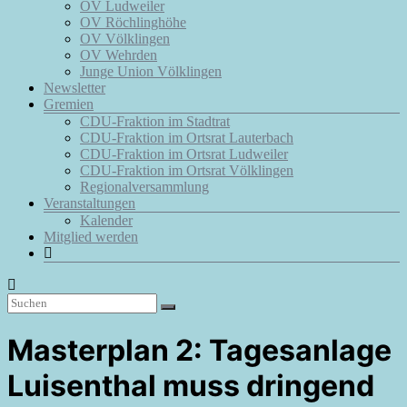
OV Ludweiler
OV Röchlinghöhe
OV Völklingen
OV Wehrden
Junge Union Völklingen
Newsletter
Gremien
CDU-Fraktion im Stadtrat
CDU-Fraktion im Ortsrat Lauterbach
CDU-Fraktion im Ortsrat Ludweiler
CDU-Fraktion im Ortsrat Völklingen
Regionalversammlung
Veranstaltungen
Kalender
Mitglied werden
Masterplan 2: Tagesanlage
Luisenthal muss dringend