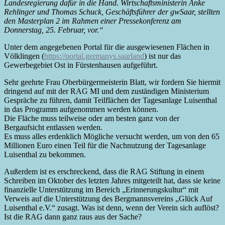
Landesregierung dafür in die Hand. Wirtschaftsministerin Anke
Rehlinger und Thomas Schuck, Geschäftsführer der gwSaar, stellten
den Masterplan 2 im Rahmen einer Pressekonferenz am
Donnerstag, 25. Februar, vor.“
Unter dem angegebenen Portal für die ausgewiesenen Flächen in
Völklingen (
https://portal.germanys.saarland
) ist nur das
Gewerbegebiet Ost in Fürstenhausen aufgeführt.
Sehr geehrte Frau Oberbürgermeisterin Blatt, wir fordern Sie hiermit
dringend auf mit der RAG MI und dem zuständigen Ministerium
Gespräche zu führen, damit Teilflächen der Tagesanlage Luisenthal
in das Programm aufgenommen werden können.
Die Fläche muss teilweise oder am besten ganz von der
Bergaufsicht entlassen werden.
Es muss alles erdenklich Mögliche versucht werden, um von den 65
Millionen Euro einen Teil für die Nachnutzung der Tagesanlage
Luisenthal zu bekommen.
Außerdem ist es erschreckend, dass die RAG Stiftung in einem
Schreiben im Oktober des letzten Jahres mitgeteilt hat, dass sie keine
finanzielle Unterstützung im Bereich „Erinnerungskultur“ mit
Verweis auf die Unterstützung des Bergmannsvereins „Glück Auf
Luisenthal e.V.“ zusagt. Was ist denn, wenn der Verein sich auflöst?
Ist die RAG dann ganz raus aus der Sache?