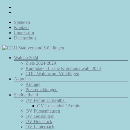
Zum
Inhalt
springen
Spenden
Kontakt
Impressum
Datenschutz
Menü
Wahlen 2024
CDU
Ziele 2024-2029
Stadtverband
Kandidaten für die Kommunalwahl 2024
Völklingen
CDU Wahlforum Völklingen
Aktuelles
Da.
Anträge
Für
Pressemeldungen
Euch.
Stadtverband
Für
OV Fenne-Luisenthal
Völklingen.
OV Luisenthal / Archiv
OV Fürstenhausen
OV Geislautern
OV Heidstock
OV Lauterbach