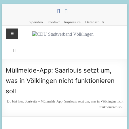
Zum
Inhalt
springen
Spenden
Kontakt
Impressum
Datenschutz
Menü
CDU
Stadtverband
Völklingen
Müllmelde-App: Saarlouis setzt um,
Da.
was in Völklingen nicht funktionieren
Für
soll
Euch.
Für
Du bist hier:
Startseite
»
Müllmelde-App: Saarlouis setzt um, was in Völklingen nicht
Völklingen.
funktionieren soll