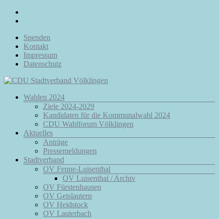
Zum
Inhalt
springen
Spenden
Kontakt
Impressum
Datenschutz
Menü
Wahlen 2024
CDU
Ziele 2024-2029
Stadtverband
Kandidaten für die Kommunalwahl 2024
Völklingen
CDU Wahlforum Völklingen
Aktuelles
Da.
Anträge
Für
Pressemeldungen
Euch.
Stadtverband
Für
OV Fenne-Luisenthal
Völklingen.
OV Luisenthal / Archiv
OV Fürstenhausen
OV Geislautern
OV Heidstock
OV Lauterbach