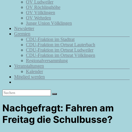
OV Ludweiler
OV Röchlinghöhe
OV Völklingen
OV Wehrden
Junge Union Völklingen
Newsletter
Gremien
CDU-Fraktion im Stadtrat
CDU-Fraktion im Ortsrat Lauterbach
CDU-Fraktion im Ortsrat Ludweiler
CDU-Fraktion im Ortsrat Völklingen
Regionalversammlung
Veranstaltungen
Kalender
Mitglied werden
Nachgefragt: Fahren am
Freitag die Schulbusse?