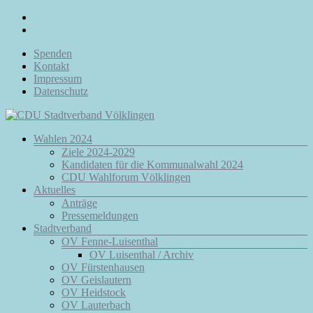
Zum
Inhalt
springen
Spenden
Kontakt
Impressum
Datenschutz
Menü
Wahlen 2024
CDU
Ziele 2024-2029
Stadtverband
Kandidaten für die Kommunalwahl 2024
Völklingen
CDU Wahlforum Völklingen
Aktuelles
Da.
Anträge
Für
Pressemeldungen
Euch.
Stadtverband
Für
OV Fenne-Luisenthal
Völklingen.
OV Luisenthal / Archiv
OV Fürstenhausen
OV Geislautern
OV Heidstock
OV Lauterbach