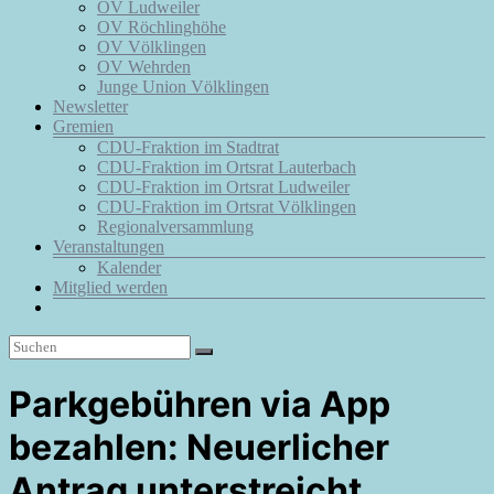
OV Ludweiler
OV Röchlinghöhe
OV Völklingen
OV Wehrden
Junge Union Völklingen
Newsletter
Gremien
CDU-Fraktion im Stadtrat
CDU-Fraktion im Ortsrat Lauterbach
CDU-Fraktion im Ortsrat Ludweiler
CDU-Fraktion im Ortsrat Völklingen
Regionalversammlung
Veranstaltungen
Kalender
Mitglied werden
Parkgebühren via App
bezahlen: Neuerlicher
Antrag unterstreicht