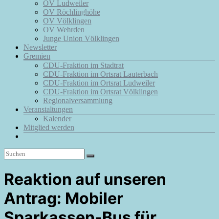
OV Ludweiler
OV Röchlinghöhe
OV Völklingen
OV Wehrden
Junge Union Völklingen
Newsletter
Gremien
CDU-Fraktion im Stadtrat
CDU-Fraktion im Ortsrat Lauterbach
CDU-Fraktion im Ortsrat Ludweiler
CDU-Fraktion im Ortsrat Völklingen
Regionalversammlung
Veranstaltungen
Kalender
Mitglied werden
Reaktion auf unseren
Antrag: Mobiler
Sparkassen-Bus für