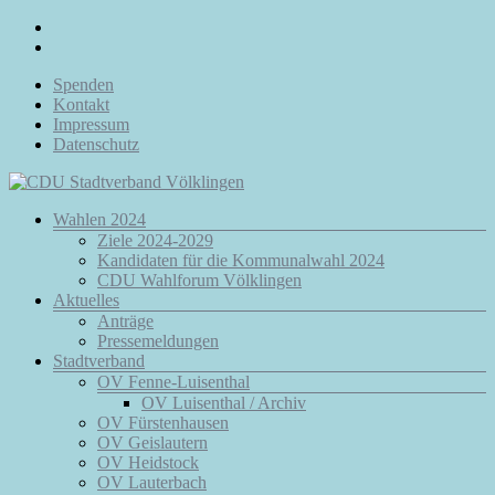
Zum
Inhalt
springen
Spenden
Kontakt
Impressum
Datenschutz
Menü
Wahlen 2024
CDU
Ziele 2024-2029
Stadtverband
Kandidaten für die Kommunalwahl 2024
Völklingen
CDU Wahlforum Völklingen
Aktuelles
Da.
Anträge
Für
Pressemeldungen
Euch.
Stadtverband
Für
OV Fenne-Luisenthal
Völklingen.
OV Luisenthal / Archiv
OV Fürstenhausen
OV Geislautern
OV Heidstock
OV Lauterbach