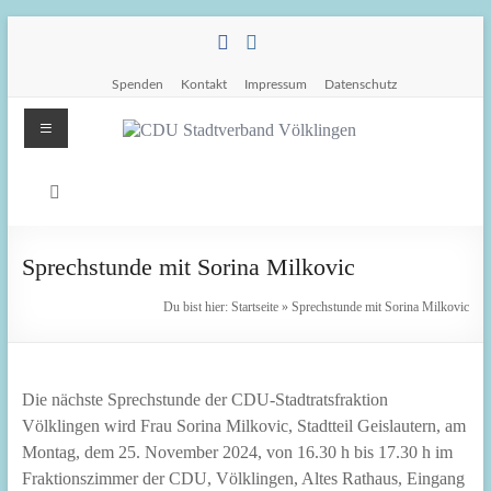
Zum
Inhalt
springen
Spenden
Kontakt
Impressum
Datenschutz
Menü
CDU
Stadtverband
Völklingen
Sprechstunde mit Sorina Milkovic
Da.
Du bist hier:
Startseite
»
Sprechstunde mit Sorina Milkovic
Für
Euch.
Für
Die nächste Sprechstunde der CDU-Stadtratsfraktion
Völklingen.
Völklingen wird Frau Sorina Milkovic, Stadtteil Geislautern, am
Montag, dem 25. November 2024, von 16.30 h bis 17.30 h im
Fraktionszimmer der CDU, Völklingen, Altes Rathaus, Eingang