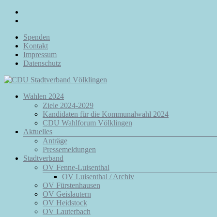
Zum
Inhalt
springen
Spenden
Kontakt
Impressum
Datenschutz
Menü
Wahlen 2024
CDU
Ziele 2024-2029
Stadtverband
Kandidaten für die Kommunalwahl 2024
Völklingen
CDU Wahlforum Völklingen
Aktuelles
Da.
Anträge
Für
Pressemeldungen
Euch.
Stadtverband
Für
OV Fenne-Luisenthal
Völklingen.
OV Luisenthal / Archiv
OV Fürstenhausen
OV Geislautern
OV Heidstock
OV Lauterbach