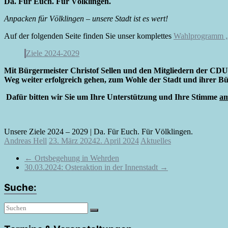
Da. Für Euch. Für Völklingen.
Anpacken für Völklingen – unsere Stadt ist es wert!
Auf der folgenden Seite finden Sie unser komplettes
Wahlprogramm „
Ziele 2024-2029
Mit Bürgermeister Christof Sellen und den Mitgliedern der CDU 
Weg weiter erfolgreich gehen, zum Wohle der Stadt und ihrer B
Dafür bitten wir Sie um Ihre Unterstützung und Ihre Stimme
am
Unsere Ziele 2024 – 2029 | Da. Für Euch. Für Völklingen.
Andreas Hell
23. März 2024
2. April 2024
Aktuelles
←
Ortsbegehung in Wehrden
30.03.2024: Osteraktion in der Innenstadt
→
Suche: