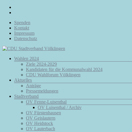
Zum
Inhalt
springen
Spenden
Kontakt
Impressum
Datenschutz
Menü
Wahlen 2024
CDU
Ziele 2024-2029
Stadtverband
Kandidaten für die Kommunalwahl 2024
Völklingen
CDU Wahlforum Völklingen
Aktuelles
Da.
Anträge
Für
Pressemeldungen
Euch.
Stadtverband
Für
OV Fenne-Luisenthal
Völklingen.
OV Luisenthal / Archiv
OV Fürstenhausen
OV Geislautern
OV Heidstock
OV Lauterbach