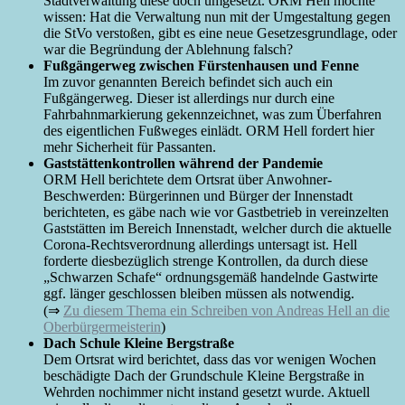
Stadtverwaltung diese doch umgesetzt. ORM Hell möchte
wissen: Hat die Verwaltung nun mit der Umgestaltung gegen
die StVo verstoßen, gibt es eine neue Gesetzesgrundlage, oder
war die Begründung der Ablehnung falsch?
Fußgängerweg zwischen Fürstenhausen und Fenne
Im zuvor genannten Bereich befindet sich auch ein
Fußgängerweg. Dieser ist allerdings nur durch eine
Fahrbahnmarkierung gekennzeichnet, was zum Überfahren
des eigentlichen Fußweges einlädt. ORM Hell fordert hier
mehr Sicherheit für Passanten.
Gaststättenkontrollen während der Pandemie
ORM Hell berichtete dem Ortsrat über Anwohner-
Beschwerden: Bürgerinnen und Bürger der Innenstadt
berichteten, es gäbe nach wie vor Gastbetrieb in vereinzelten
Gaststätten im Bereich Innenstadt, welcher durch die aktuelle
Corona-Rechtsverordnung allerdings untersagt ist. Hell
forderte diesbezüglich strenge Kontrollen, da durch diese
„Schwarzen Schafe“ ordnungsgemäß handelnde Gastwirte
ggf. länger geschlossen bleiben müssen als notwendig.
(⇒
Zu diesem Thema ein Schreiben von Andreas Hell an die
Oberbürgermeisterin
)
Dach Schule Kleine Bergstraße
Dem Ortsrat wird berichtet, dass das vor wenigen Wochen
beschädigte Dach der Grundschule Kleine Bergstraße in
Wehrden nochimmer nicht instand gesetzt wurde. Aktuell