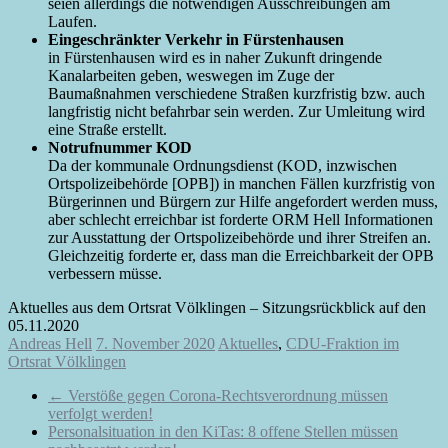
seien allerdings die notwendigen Ausschreibungen am
Laufen.
Eingeschränkter Verkehr in Fürstenhausen
in Fürstenhausen wird es in naher Zukunft dringende
Kanalarbeiten geben, weswegen im Zuge der
Baumaßnahmen verschiedene Straßen kurzfristig bzw. auch
langfristig nicht befahrbar sein werden. Zur Umleitung wird
eine Straße erstellt.
Notrufnummer KOD
Da der kommunale Ordnungsdienst (KOD, inzwischen
Ortspolizeibehörde [OPB]) in manchen Fällen kurzfristig von
Bürgerinnen und Bürgern zur Hilfe angefordert werden muss,
aber schlecht erreichbar ist forderte ORM Hell Informationen
zur Ausstattung der Ortspolizeibehörde und ihrer Streifen an.
Gleichzeitig forderte er, dass man die Erreichbarkeit der OPB
verbessern müsse.
Aktuelles aus dem Ortsrat Völklingen – Sitzungsrückblick auf den
05.11.2020
Andreas Hell
7. November 2020
Aktuelles
,
CDU-Fraktion im
Ortsrat Völklingen
←
Verstöße gegen Corona-Rechtsverordnung müssen
verfolgt werden!
Personalsituation in den KiTas: 8 offene Stellen müssen