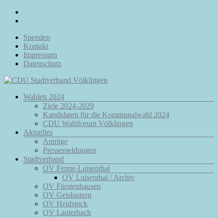
Zum
Inhalt
springen
Spenden
Kontakt
Impressum
Datenschutz
Menü
Wahlen 2024
CDU
Ziele 2024-2029
Stadtverband
Kandidaten für die Kommunalwahl 2024
Völklingen
CDU Wahlforum Völklingen
Aktuelles
Da.
Anträge
Für
Pressemeldungen
Euch.
Stadtverband
Für
OV Fenne-Luisenthal
Völklingen.
OV Luisenthal / Archiv
OV Fürstenhausen
OV Geislautern
OV Heidstock
OV Lauterbach