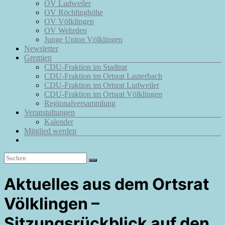
OV Ludweiler
OV Röchlinghöhe
OV Völklingen
OV Wehrden
Junge Union Völklingen
Newsletter
Gremien
CDU-Fraktion im Stadtrat
CDU-Fraktion im Ortsrat Lauterbach
CDU-Fraktion im Ortsrat Ludweiler
CDU-Fraktion im Ortsrat Völklingen
Regionalversammlung
Veranstaltungen
Kalender
Mitglied werden
Aktuelles aus dem Ortsrat
Völklingen –
Sitzungsrückblick auf den