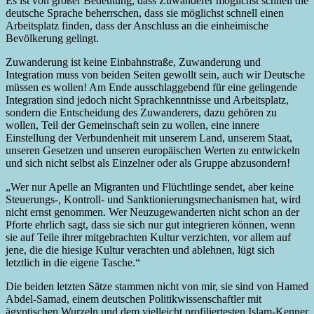
Es ist von großer Bedeutung, dass Zuwanderer möglichst schnell die
deutsche Sprache beherrschen, dass sie möglichst schnell einen
Arbeitsplatz finden, dass der Anschluss an die einheimische
Bevölkerung gelingt.
Zuwanderung ist keine Einbahnstraße, Zuwanderung und
Integration muss von beiden Seiten gewollt sein, auch wir Deutsche
müssen es wollen! Am Ende ausschlaggebend für eine gelingende
Integration sind jedoch nicht Sprachkenntnisse und Arbeitsplatz,
sondern die Entscheidung des Zuwanderers, dazu gehören zu
wollen, Teil der Gemeinschaft sein zu wollen, eine innere
Einstellung der Verbundenheit mit unserem Land, unserem Staat,
unseren Gesetzen und unseren europäischen Werten zu entwickeln
und sich nicht selbst als Einzelner oder als Gruppe abzusondern!
„Wer nur Apelle an Migranten und Flüchtlinge sendet, aber keine
Steuerungs-, Kontroll- und Sanktionierungsmechanismen hat, wird
nicht ernst genommen. Wer Neuzugewanderten nicht schon an der
Pforte ehrlich sagt, dass sie sich nur gut integrieren können, wenn
sie auf Teile ihrer mitgebrachten Kultur verzichten, vor allem auf
jene, die die hiesige Kultur verachten und ablehnen, lügt sich
letztlich in die eigene Tasche.“
Die beiden letzten Sätze stammen nicht von mir, sie sind von Hamed
Abdel-Samad, einem deutschen Politikwissenschaftler mit
ägyptischen Wurzeln und dem vielleicht profiliertesten Islam-Kenner