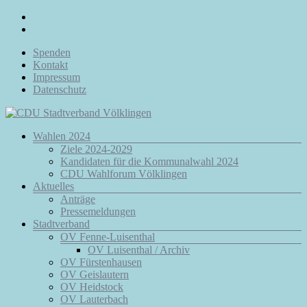
Zum
Inhalt
springen
Spenden
Kontakt
Impressum
Datenschutz
Menü
Wahlen 2024
CDU
Ziele 2024-2029
Stadtverband
Kandidaten für die Kommunalwahl 2024
Völklingen
CDU Wahlforum Völklingen
Aktuelles
Da.
Anträge
Für
Pressemeldungen
Euch.
Stadtverband
Für
OV Fenne-Luisenthal
Völklingen.
OV Luisenthal / Archiv
OV Fürstenhausen
OV Geislautern
OV Heidstock
OV Lauterbach