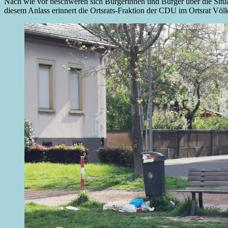
Nach wie vor beschweren sich Bürgerinnen und Bürger über die Situati
diesem Anlass erinnert die Ortsrats-Fraktion der CDU im Ortsrat Völkl