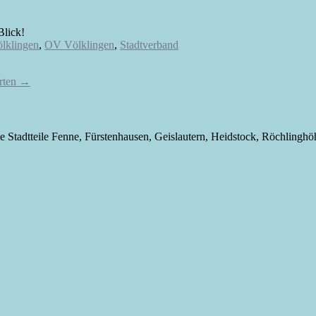
Blick!
lklingen
,
OV Völklingen
,
Stadtverband
arten
→
die Stadtteile Fenne, Fürstenhausen, Geislautern, Heidstock, Röchlingh