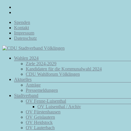
Zum
Inhalt
springen
Spenden
Kontakt
Impressum
Datenschutz
Menü
Wahlen 2024
CDU
Ziele 2024-2029
Stadtverband
Kandidaten für die Kommunalwahl 2024
Völklingen
CDU Wahlforum Völklingen
Aktuelles
Da.
Anträge
Für
Pressemeldungen
Euch.
Stadtverband
Für
OV Fenne-Luisenthal
Völklingen.
OV Luisenthal / Archiv
OV Fürstenhausen
OV Geislautern
OV Heidstock
OV Lauterbach