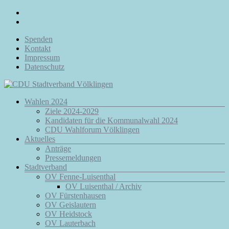
Zum
Inhalt
springen
Spenden
Kontakt
Impressum
Datenschutz
Menü
Wahlen 2024
CDU
Ziele 2024-2029
Stadtverband
Kandidaten für die Kommunalwahl 2024
Völklingen
CDU Wahlforum Völklingen
Aktuelles
Da.
Anträge
Für
Pressemeldungen
Euch.
Stadtverband
Für
OV Fenne-Luisenthal
Völklingen.
OV Luisenthal / Archiv
OV Fürstenhausen
OV Geislautern
OV Heidstock
OV Lauterbach