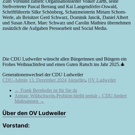
Zum Vorstand zählen: Organisationsleiter Volker Zarth, seine
Stellvertreter Pascal Berrang und Kai Langendörfer-Oswald,
Schriftführerin Silke Schönberg, Schatzmeisterin Miriam Schorn-
Werle, als Beisitzer Gerd Schwarz, Dominik Jancik, Daniel Albert
und Susan Albert. Marc Schwarz und Carolin Mathieu übernehmen
zusätzlich die Aufgaben Pressearbeit und Social Media.
Die CDU Ludweiler wünscht allen Bürgerinnen und Bürgern ein
Frohes Weihnachtsfest und einen Guten Rutsch ins Jahr 2025.🎄
Generationenwechsel der CDU Ludweiler
CDU-Admin
13. Dezember 2024
Aktuelles
,
OV Ludweiler
←
Frank Bernhofer ist für Sie da
Antrag: Wildschwein-Problem bleibt prekär – CDU fordert
Maßnahmen
→
Über den OV Ludweiler
Vorstand: